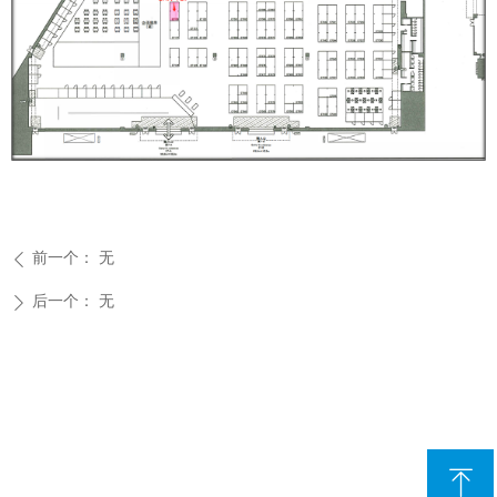
前一个：
无
ꄴ
后一个：
无
ꄲ
ꁸ