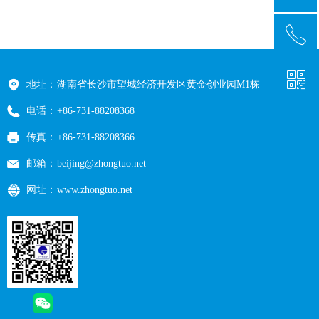
ꂅ
回到顶部
ꀥ
0371-88208368
地址：
湖南省长沙市望城经济开发区黄金创业园M1栋
电话：
+86-731-88208368
微信二维码
传真：
+86-731-88208366
邮箱：
beijing@zhongtuo.net
网址：
www.zhongtuo.net