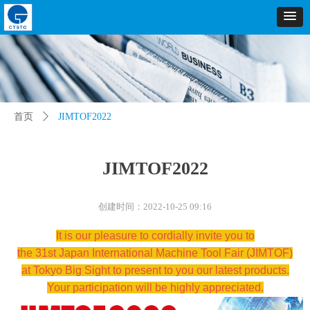
首页
ꄲ
JIMTOF2022
JIMTOF2022
创建时间：
2022-10-25
09:16
It is our pleasure to cordially invite you to
the 31st Japan International Machine Tool Fair (JIMTOF)
at Tokyo Big Sight to present to you our latest products.
Your participation will be highly appreciated.